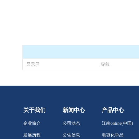
显示屏
穿戴
关于我们
新闻中心
产品中心
企业简介
公司动态
江南online(中国)
发展历程
公告信息
电容化学品