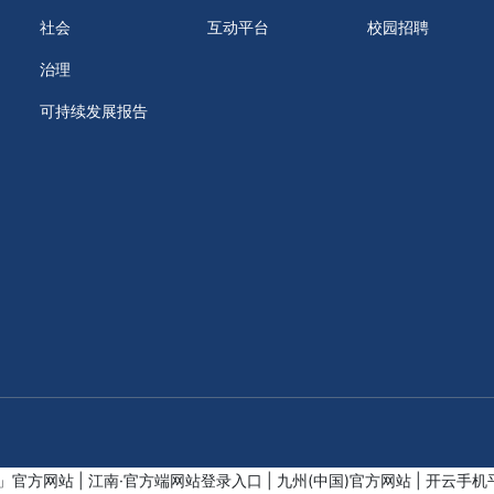
社会
互动平台
校园招聘
治理
可持续发展报告
中国」官方网站
|
江南·官方端网站登录入口
|
九州(中国)官方网站
|
开云手机